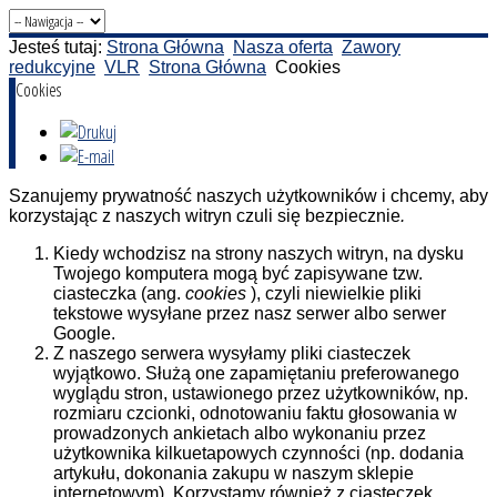
Jesteś tutaj:
Strona Główna
Nasza oferta
Zawory
redukcyjne
VLR
Strona Główna
Cookies
Cookies
Szanujemy prywatność naszych użytkowników i chcemy, aby
korzystając z naszych witryn czuli się bezpiecznie
.
Kiedy wchodzisz na strony naszych witryn, na dysku
Twojego komputera mogą być zapisywane tzw.
ciasteczka (ang.
cookies
), czyli niewielkie pliki
tekstowe wysyłane przez nasz serwer albo serwer
Google.
Z naszego serwera wysyłamy pliki ciasteczek
wyjątkowo. Służą one zapamiętaniu preferowanego
wyglądu stron, ustawionego przez użytkowników, np.
rozmiaru czcionki, odnotowaniu faktu głosowania w
prowadzonych ankietach albo wykonaniu przez
użytkownika kilkuetapowych czynności (np. dodania
artykułu, dokonania zakupu w naszym sklepie
internetowym). Korzystamy również z ciasteczek